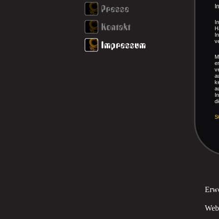
I
I
H
I
v
M
e
v
a
k
a
I
d
S
Erw
Webm