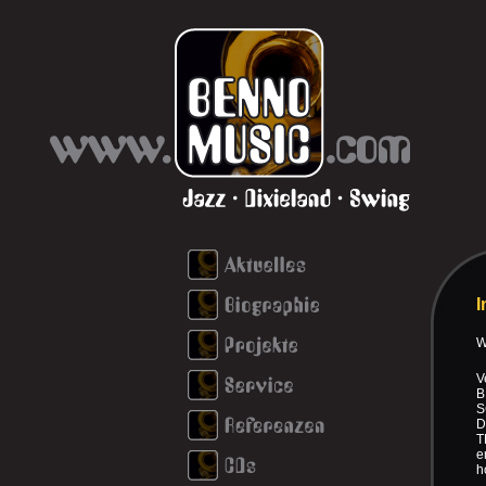
W
V
B
S
D
T
e
h