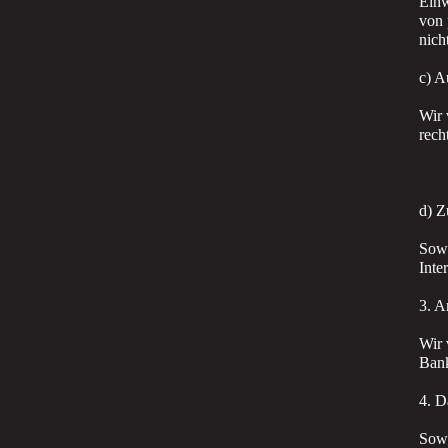
Einw
von 
nich
c) A
Wir 
rech
d) Z
Sowe
Inte
3. A
Wir 
Bank
4. D
Sowe