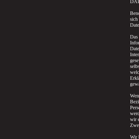
DA
Beno
sich
Date
Das 
Info
Date
Inte
gese
selb
welc
Erkl
gewä
Wenn
Bezi
Pers
werd
wir 
Zwec
Wir 