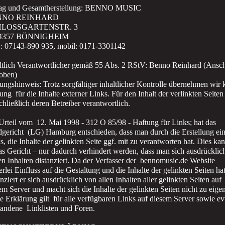
lag und Gesamtherstellung: BENNO MUSIC
NNO REINHARD
HLOSSGARTENSTR. 3
4357 BÖNNIGHEIM
 07143-890 935, mobil: 0171-3301142
ltlich Verantwortlicher gemäß 55 Abs. 2 RStV: Benno Reinhard (Ansch
oben)
ungshinweis: Trotz sorgfältiger inhaltlicher Kontrolle übernehmen wir 
ung für die Inhalte externer Links. Für den Inhalt der verlinkten Seiten
chließlich deren Betreiber verantwortlich.
Urteil vom 12. Mai 1998 - 312 O 85/98 - Haftung für Links; hat das
gericht (LG) Hamburg entschieden, dass man durch die Erstellung ei
s, die Inhalte der gelinkten Seite ggf. mit zu verantworten hat. Dies ka
as Gericht – nur dadurch verhindert werden, dass man sich ausdrücklic
en Inhalten distanziert. Da der Verfasser der bennomusic.de Website
erlei Einfluss auf die Gestaltung und die Inhalte der gelinkten Seiten hat
anziert er sich ausdrücklich von allen Inhalten aller gelinkten Seiten auf
em Server und macht sich die Inhalte der gelinkten Seiten nicht zu eigen
e Erklärung gilt für alle verfügbaren Links auf diesem Server sowie evt
andene Linklisten und Foren.