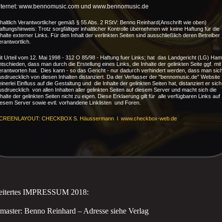
nternet: www.bennomusic.com und www.bennomusic.de
nhaltlich Verantwortlicher gemäß § 55 Abs. 2 RStV: Benno Reinhard(Anschrift wie oben)
aftungshinweis: Trotz sorgfältiger inhaltlicher Kontrolle übernehmen wir keine Haftung für die
nhalte externer Links. Für den Inhalt der verlinkten Seiten sind ausschließlich deren Betreiber
erantwortlich.
it Urteil vom 12. Mai 1998 - 312 O 85/98 - Haftung fuer Links; hat das Landgericht (LG) Ha
ntschieden, dass man durch die Erstellung eines Links, die Inhalte der gelinkten Seite ggf. mit
erantworten hat. Dies kann - so das Gericht - nur dadurch verhindert werden, dass man sic
usdruecklich von diesen Inhalten distanziert. Da der Verfasser der "bennomusic.de” Website
einerlei Einfluss auf die Gestaltung und die Inhalte der gelinkten Seiten hat, distanziert er sich
usdruecklich von allen Inhalten aller gelinkten Seiten auf diesem Server und macht sich die
nhalte der gelinkten Seiten nicht zu eigen. Diese Erklaerung gilt für alle verfügbaren Links auf
iesem Server sowie evtl. vorhandene Linklisten und Foren.
CREENLAYOUT: CHECKBOX S. Häussermann l www.checkbox-web.de
eitertes IMPRESSUM 2018:
aster: Benno Reinhard – Adresse siehe Verlag