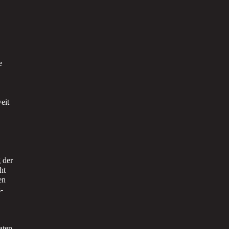
e
eit
 der
ht
en
-
aten