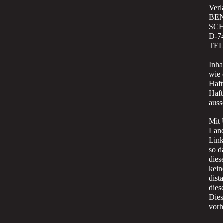
Ver
BE
SC
D-7
TEL:
Inha
wie 
Haft
Haft
auss
Mit 
Land
Link
so d
dies
kein
dist
dies
Dies
vorh