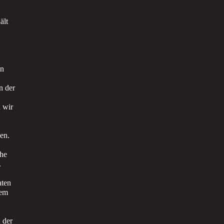
ält
en
n der
n wir
en.
che
.
aten
hem
 der