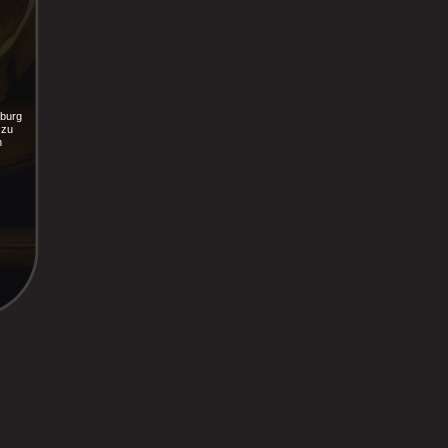
mburg
 zu
h