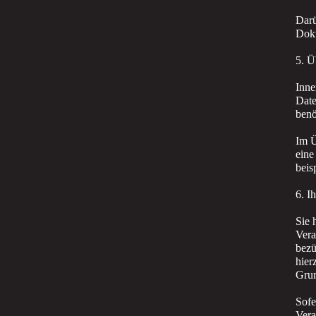
Darü
Doku
5. Ü
Inne
Date
benö
Im Ü
eine
beis
6. I
Sie 
Vera
bezü
hier
Gru
Sofe
Vera