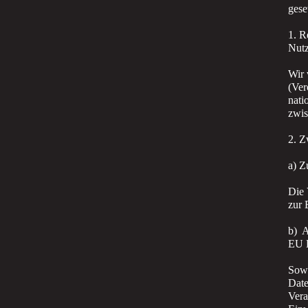
gese
1. R
Nut
Wir 
(Ver
nati
zwis
2. Z
a) Z
Die 
zur 
b) A
EU 
Sowe
Date
Vera