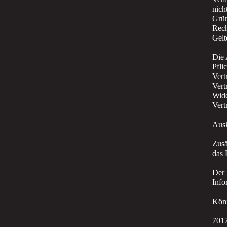
nich
Grün
Rech
Gelt
Die 
Pfli
Vert
Vert
Wide
Vert
Ausk
Zusä
das 
Der 
Info
Köni
7017