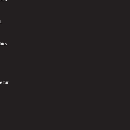
t.
btes
e für