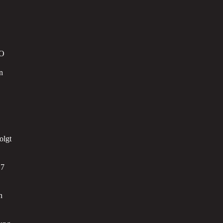
VO
n
olgt
 7
n