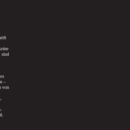
rift
keine
 sind
nes
nn –
h von
,
.
l.