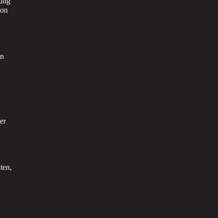
tung
von
on
er
ten,